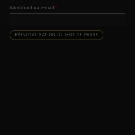
O
Identifiant ou e-mail
*
b
l
RÉINITIALISATION DU MOT DE PASSE
i
g
a
t
o
i
r
e