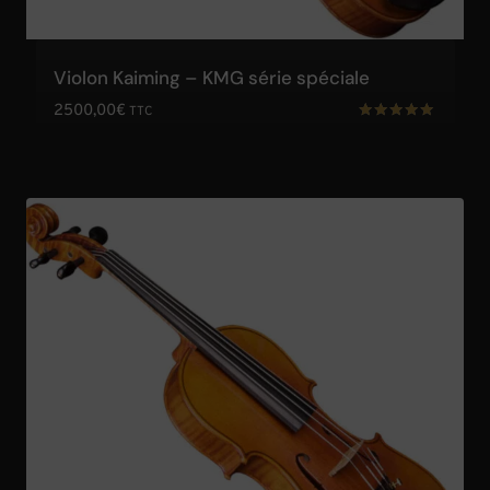
Violon Kaiming – KMG série spéciale
2500,00
€
TTC
Note
5.00
sur 5