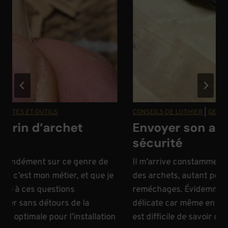
 ET OUTILS
CONSEILS DE LUTHIER
|
GESTES ET O
in d’archet
Envoyer son archet
sécurité
ndément sur ce genre de
Il m’arrive constamment d’exp
est mon métier, et que je
des archets, autant pour des 
 ces questions
reméchages. Évidemment, il s’
r sans détours de la
délicate car même en passant p
timale pour l’installation
est difficile de savoir ce qui va