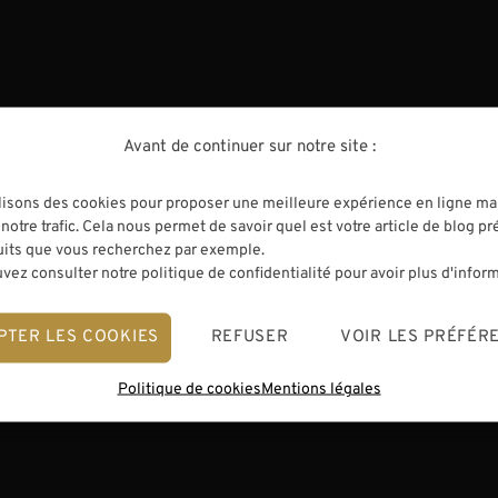
 ET OUTILS
À L'ATELIER DE LUTHERIE
|
CONSEILS DE LUT
et en toute
Où trouver la meilleure
location de violon
Avant de continuer sur notre site :
’expédier et de
Dans cet article je vous explique c
ant pour des
ne pas tomber dans certains pièges 
lisons des cookies pour proposer une meilleure expérience en ligne ma
s. Évidemment, il
trouver la meilleure location de violo
notre trafic. Cela nous permet de savoir quel est votre article de blog pr
licate car même en
possible. Où trouver la meilleure loc
uits que vous recherchez par exemple.
, il est difficile
violon ? Le guide pour ne pas se tro
vez consulter notre politique de confidentialité pour avoir plus d'infor
à ces...
lancer dans...
PTER LES COOKIES
REFUSER
VOIR LES PRÉFÉR
2
19/07/2026
Politique de cookies
Mentions légales