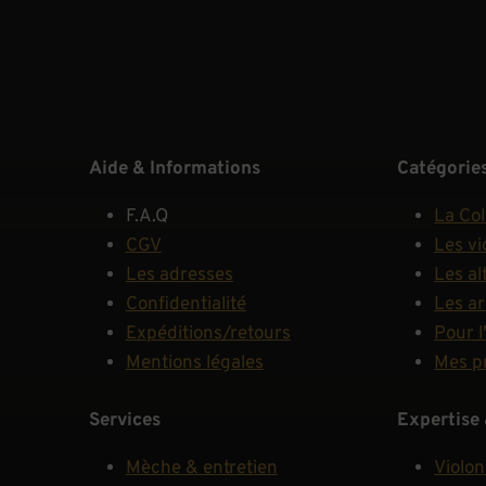
Aide & Informations
Catégorie
F.A.Q
La Col
CGV
Les vi
Les adresses
Les al
Confidentialité
Les a
Expéditions/retours
Pour l
Mentions légales
Mes p
Services
Expertise 
Mèche & entretien
Violon