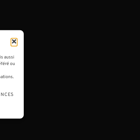
HIER
ACTUALITÉS
|
JOURNAL DU LUTHIER
Un luthier à Beijing
Cela fait maintenant deux années de suite
que je me rends à Pékin, la capitale chinoise.
omment
Si je fais le choix de me déplacer à l'autre
et où
is aussi
bout du monde, ce n'est pas pour le
n
éféré ou
tourisme, même si c'est totalement
ation de
dépaysant...
mper Se
mations.
ENCES
06/07/2025
1