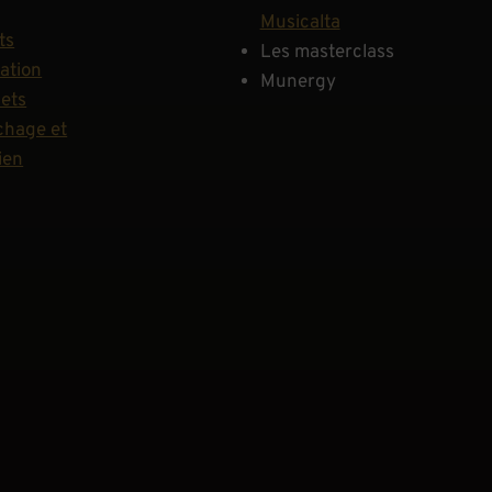
Musicalta
ts
Les masterclass
ation
Munergy
hets
hage et
ien