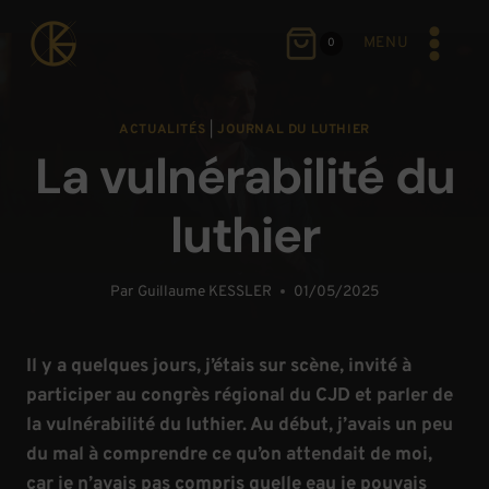
Aller
au
MENU
0
contenu
ACTUALITÉS
|
JOURNAL DU LUTHIER
La vulnérabilité du
luthier
Par
Guillaume KESSLER
01/05/2025
Il y a quelques jours, j’étais sur scène, invité à
participer au congrès régional du CJD et parler de
la vulnérabilité du luthier. Au début, j’avais un peu
du mal à comprendre ce qu’on attendait de moi,
car je n’avais pas compris quelle eau je pouvais