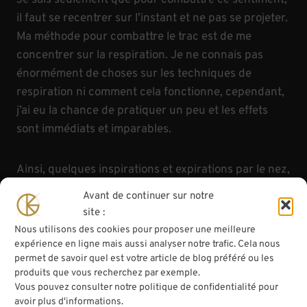
il faut se recentrer sur l’instant et ne pas se projeter.
Ma méthode pour combattre le trac est de me
concentrer sur la respiration. Je ne connais pas
énormément de choses sur les techniques de
respiration ni comment cela fonctionne, cependant,
j’ai eu la chance de pratiquer un peu et les effets
sont immédiats et imparables.
Ainsi, quelques inspirations et expirations par le nez,
en se concentrant sur les flux et le mouvement
Avant de continuer sur notre
abdominal permettent de se recentrer sur l’instant
site :
et faire disparaître l’attente.
Nous utilisons des cookies pour proposer une meilleure
expérience en ligne mais aussi analyser notre trafic. Cela nous
permet de savoir quel est votre article de blog préféré ou les
Une autre façon de combattre le trac est de
produits que vous recherchez par exemple.
transformer l’appréhension en excitation. Je ne dis
Vous pouvez consulter notre politique de confidentialité pour
pas que c’est évident, mais c’est cette manipulation
avoir plus d'informations.