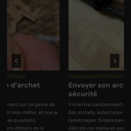
 OUTILS
CONSEILS DE LUTHIER
|
GESTES ET OUTI
d’archet
Envoyer son archet e
sécurité
ent sur ce genre de
Il m’arrive constamment d’expédie
mon métier, et que je
des archets, autant pour des ven
s questions
reméchages. Évidemment, il s’agi
ns détours de la
délicate car même en passant par 