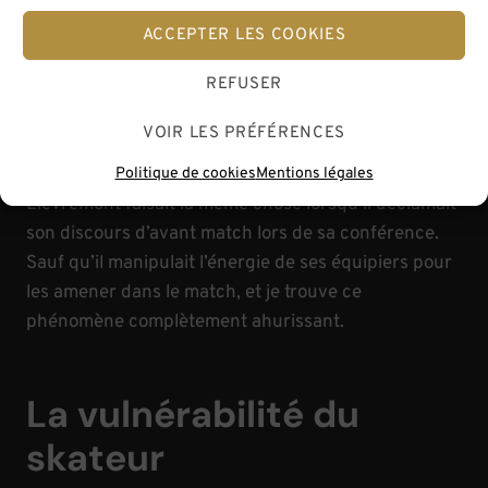
que je m’impose avant de me lancer et lâcher prise.
ACCEPTER LES COOKIES
C’est un peu comme changer de direction pour que
le vent de face nous pousse à présent dans le dos, et
REFUSER
c’est un puit d’énergie incroyable.
VOIR LES PRÉFÉRENCES
D’ailleurs, j’ai vraiment ressenti que Marc
Politique de cookies
Mentions légales
Lièvremont faisait la même chose lorsqu’il déclamait
son discours d’avant match lors de sa conférence.
Sauf qu’il manipulait l’énergie de ses équipiers pour
les amener dans le match, et je trouve ce
phénomène complètement ahurissant.
La vulnérabilité du
skateur