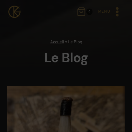
Aller
au
MENU
0
contenu
Accueil
»
Le Blog
Le Blog