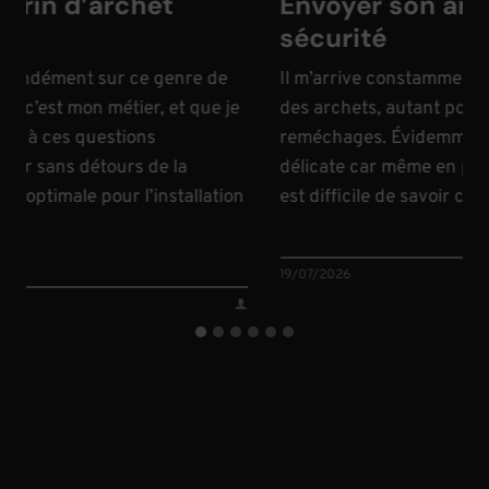
n d’archet
Envoyer son archet 
sécurité
dément sur ce genre de
Il m’arrive constamment d’expé
st mon métier, et que je
des archets, autant pour des v
ces questions
reméchages. Évidemment, il s’a
sans détours de la
délicate car même en passant pa
imale pour l’installation
est difficile de savoir ce qui va 
19/07/2026