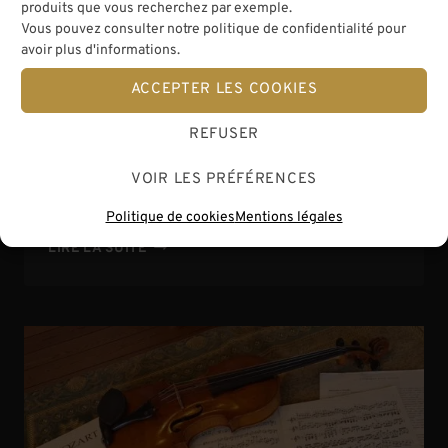
produits que vous recherchez par exemple.
Vous pouvez consulter notre politique de confidentialité pour
Redresser son chevalet sans
avoir plus d'informations.
risque
ACCEPTER LES COOKIES
Publié le
26/05/2024
REFUSER
Si vous êtes un(e) musicien(ne) passionné(e),
vous êtes surement très proche de votre
VOIR LES PRÉFÉRENCES
instrument. C’est pourquoi…
Politique de cookies
Mentions légales
REDRESSER
LIRE LA SUITE
SON
CHEVALET
SANS
RISQUE