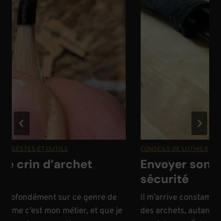
|
GESTES ET OUTILS
CONSEILS DE LUTHIER
|
GEST
e crin d’archet
Envoyer son ar
sécurité
 profondément sur ce genre de
Il m’arrive constamment
mme c’est mon métier, et que je
des archets, autant pou