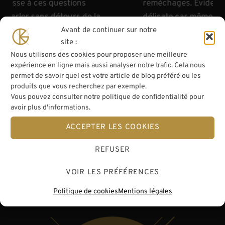
esse à ces questions
reméchages. Évidemment,
 parler sans détours de la
délicate car même en pa
het optimale pour l’installation
est difficile de savoir ce
Avant de continuer sur notre
site :
Nous utilisons des cookies pour proposer une meilleure
expérience en ligne mais aussi analyser notre trafic. Cela nous
19/07/2026
permet de savoir quel est votre article de blog préféré ou les
produits que vous recherchez par exemple.
Vous pouvez consulter notre politique de confidentialité pour
avoir plus d'informations.
ACCEPTER LES COOKIES
REFUSER
VOIR LES PRÉFÉRENCES
Politique de cookies
Mentions légales