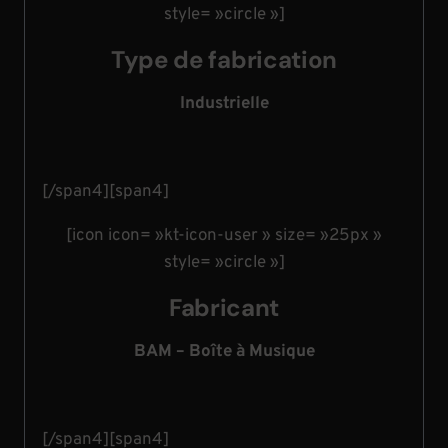
style= »circle »]
Type de fabrication
Industrielle
[/span4][span4]
[icon icon= »kt-icon-user » size= »25px »
style= »circle »]
Fabricant
BAM – Boîte à Musique
[/span4][span4]