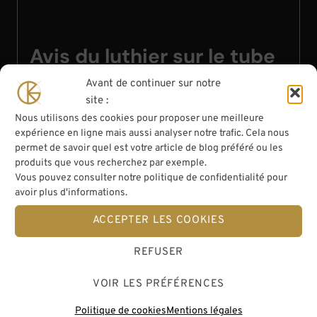
Avis du luthier sur le tube
pour archet BAM
Avant de continuer sur notre
site :
Certes, ce n’est pas l’étui le plus spacieux, ni
Nous utilisons des cookies pour proposer une meilleure
expérience en ligne mais aussi analyser notre trafic. Cela nous
même le plus beau, cependant il reste très
permet de savoir quel est votre article de blog préféré ou les
pratique. En effet, sa construction simple et ses
produits que vous recherchez par exemple.
matériaux très résistant font de lui un allié idéal
Vous pouvez consulter notre politique de confidentialité pour
pour le transport à risque de votre archet.
avoir plus d'informations.
ACCEPTER LES COOKIES
Il représente aussi un très bon tube pour
expédier votre archet chez le luthier en toute
REFUSER
sécurité car il est pratiquement indestructible.
VOIR LES PRÉFÉRENCES
Enfin, si vous vouez demandez comment
envoyer votre archet pour un reméchage ou
Politique de cookies
Mentions légales