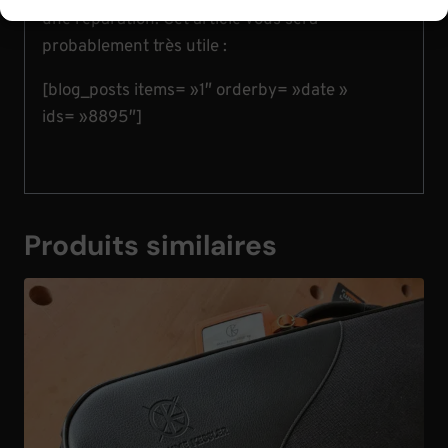
une réparation. Cet article vous sera
probablement très utile :
[blog_posts items= »1″ orderby= »date »
ids= »8895″]
Produits similaires