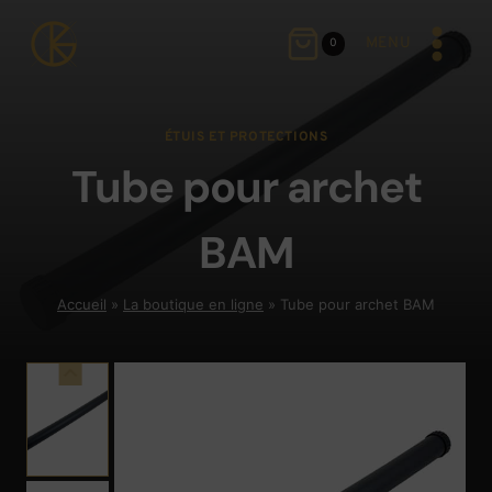
Aller
au
MENU
0
contenu
ÉTUIS ET PROTECTIONS
Tube pour archet
BAM
Accueil
»
La boutique en ligne
»
Tube pour archet BAM