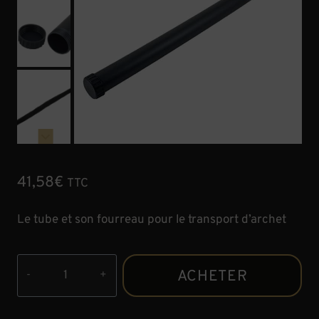
41,58
€
TTC
Le tube et son fourreau pour le transport d’archet
quantité
ACHETER
de
Tube