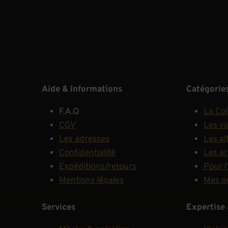
Aide & Informations
Catégorie
F.A.Q
La Col
CGV
Les vi
Les adresses
Les al
Confidentialité
Les a
Expéditions/retours
Pour l
Mentions légales
Mes p
Services
Expertise 