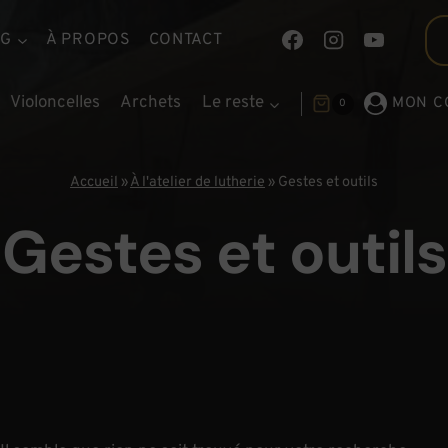
OG
À PROPOS
CONTACT
Violoncelles
Archets
Le reste
MON C
0
Accueil
»
À l'atelier de lutherie
»
Gestes et outils
Gestes et outils