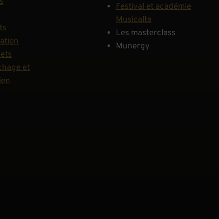
s
Festival et académie
Musicalta
ts
Les masterclass
ation
Munergy
hets
hage et
ien