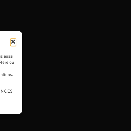
HIER
ACTUALITÉS
|
JOURNAL DU LUTHIER
Un luthier à Beijing
Cela fait maintenant deux années de suite
que je me rends à Pékin, la capitale chinoise.
omment
Si je fais le choix de me déplacer à l'autre
et où
is aussi
bout du monde, ce n'est pas pour le
n
éféré ou
tourisme, même si c'est totalement
ation de
mations.
dépaysant...
mper Se
ENCES
06/07/2025
1