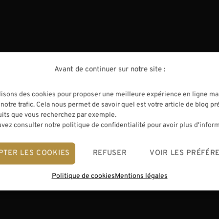
 ET OUTILS
À L'ATELIER DE LUTHERIE
|
CONSEILS DE LUT
et en toute
Où trouver la meilleure
location de violon
Avant de continuer sur notre site :
’expédier et de
Dans cet article je vous explique c
ant pour des
ne pas tomber dans certains pièges 
lisons des cookies pour proposer une meilleure expérience en ligne ma
s. Évidemment, il
trouver la meilleure location de violo
notre trafic. Cela nous permet de savoir quel est votre article de blog pr
uits que vous recherchez par exemple.
licate car même en
possible. Où trouver la meilleure loc
vez consulter notre politique de confidentialité pour avoir plus d'infor
, il est difficile
violon ? Le guide pour ne pas se tro
à ces...
lancer dans...
PTER LES COOKIES
REFUSER
VOIR LES PRÉFÉR
Politique de cookies
Mentions légales
2
19/07/2026