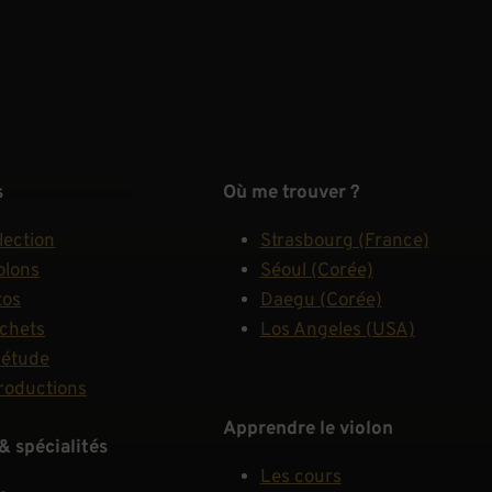
s
Où me trouver ?
lection
Strasbourg (France)
olons
Séoul (Corée)
tos
Daegu (Corée)
rchets
Los Angeles (USA)
'étude
roductions
Apprendre le violon
& spécialités
Les cours