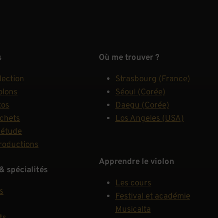
s
Où me trouver ?
lection
Strasbourg (France)
olons
Séoul (Corée)
tos
Daegu (Corée)
rchets
Los Angeles (USA)
'étude
roductions
Apprendre le violon
& spécialités
Les cours
s
Festival et académie
Musicalta