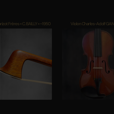
izot Frères « C. BAILLY » ~1950
Violon Charles-Adolf GA