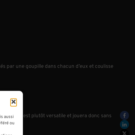
és par une goupille dans chacun d’eux et coulisse
aciles. Il est plutôt versatile et jouera donc sans
is aussi
éféré ou