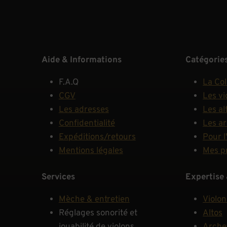
Aide & Informations
Catégorie
F.A.Q
La Col
CGV
Les vi
Les adresses
Les al
Confidentialité
Les a
Expéditions/retours
Pour l
Mentions légales
Mes p
Services
Expertise 
Mèche & entretien
Violon
Réglages sonorité et
Altos