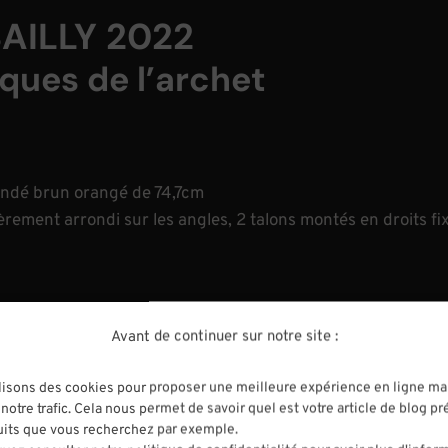
BAILLY 2022
ques de l’archet
ndé brun orangé de 74,7cm
ement arrondi sur les angles, 2 talons montés en droits fix
Avant de continuer sur notre site :
n fournissant de bonne capacités techniques et des spicatto f
lisons des cookies pour proposer une meilleure expérience en ligne ma
notre trafic. Cela nous permet de savoir quel est votre article de blog pr
onduite très stable qui n’a aucune faiblesse.
uits que vous recherchez par exemple.