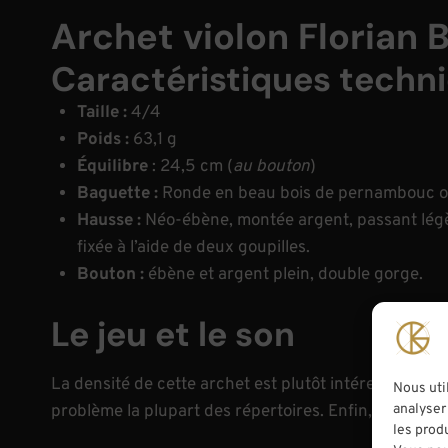
Archet violon Florian 
Caractéristiques techni
Taille :
4/4
Poids :
63,1 g
Équilibre
: 24,5 cm (
au bouton
)
Baguette :
Ronde en beau bois de pernambouc o
Hausse :
Néo-ébène, montée argent, passant légèr
fixée à l’aide de deux goupilles.
Bouton :
ébène et argent plein, double gorge.
Le jeu et le son
La densité de cette archet est plutôt intéressante, e
Nous uti
analyser 
problème la plupart des répertoires. Enfin, il a une c
les prod