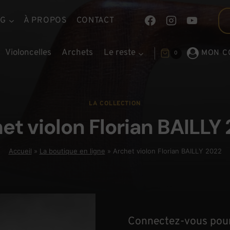
OG
À PROPOS
CONTACT
Violoncelles
Archets
Le reste
MON C
0
LA COLLECTION
et violon Florian BAILLY
Accueil
»
La boutique en ligne
»
Archet violon Florian BAILLY 2022
Connectez-vous pour 