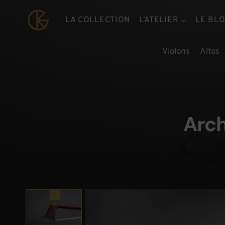
Aller
au
LA COLLECTION
L’ATELIER
LE BL
contenu
Violons
Altos
Arch