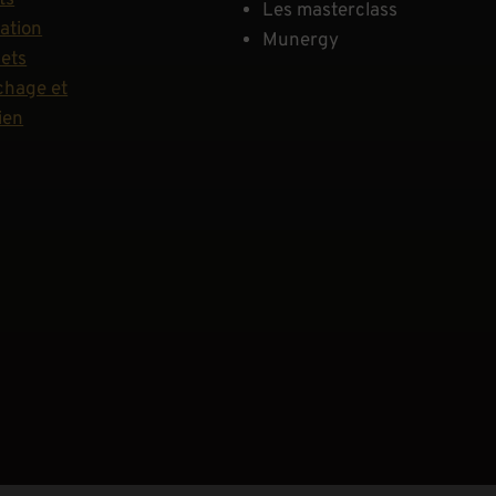
ts
Les masterclass
ation
Munergy
hets
hage et
ien