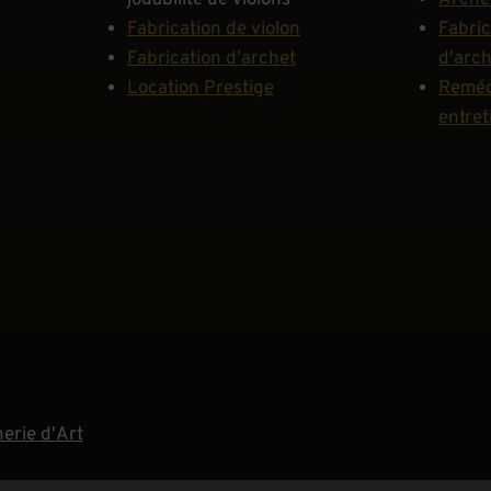
jouabilité de violons
Arche
Fabrication de violon
Fabric
Fabrication d'archet
d'arc
Location Prestige
Reméc
entret
erie d'Art