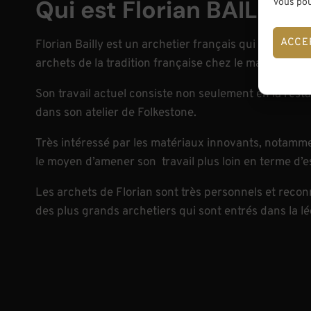
Qui est Florian BAILLY ?
Vous pou
ACCE
Florian Bailly est un archetier français qui travers
archets de la tradition française chez le maître Noel 
Son travail actuel consiste non seulement en la rest
dans son atelier de Folkestone.
Très intéressé par les matériaux innovants, notamment
le moyen d’amener son travail plus loin en terme d’est
Les archets de Florian sont très personnels et reconn
des plus grands archetiers qui sont entrés dans la l