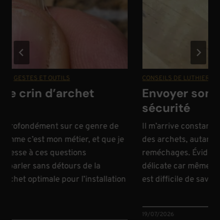
E
|
GESTES ET OUTILS
CONSEILS DE LUTHIER
|
GE
de crin d’archet
Envoyer son a
sécurité
ir profondément sur ce genre de
Il m’arrive constammen
omme c’est mon métier, et que je
des archets, autant p
 cesse à ces questions
reméchages. Évidemmen
is parler sans détours de la
délicate car même en p
rchet optimale pour l’installation
est difficile de savoir 
19/07/2026