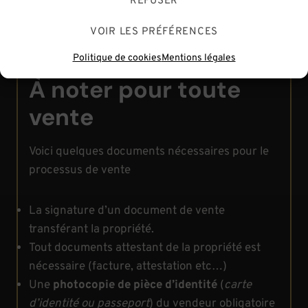
REFUSER
pourquoi j’ai tout simplement décidé de ne plus y
avoir recours. Rassurez-vous toutefois, de
VOIR LES PRÉFÉRENCES
nombreux magasins le proposent toujours.
Politique de cookies
Mentions légales
À noter pour toute
vente
Voici quelques documents nécessaires pour le
processus de vente
La signature d’un document de vente
transférant la propriété.
Tout documents attestant de la propriété est
nécessaire (facture, attestation etc…)
Une
photocopie de pièce d’identité
(
carte
d’identité ou passeport
) du vendeur obligatoire