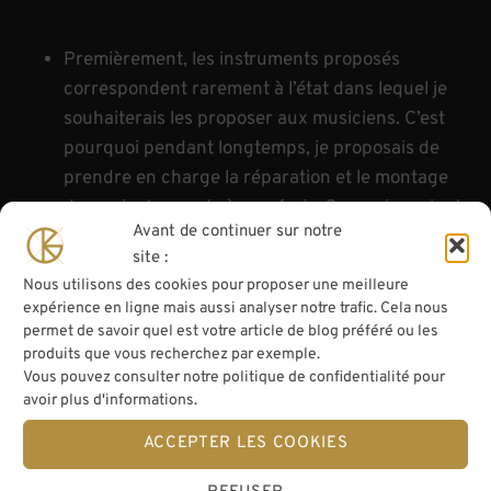
Premièrement, les instruments proposés
correspondent rarement à l’état dans lequel je
souhaiterais les proposer aux musiciens. C’est
pourquoi pendant longtemps, je proposais de
prendre en charge la réparation et le montage
de ces instruments à mes frais. Ceux-ci seraient
Avant de continuer sur notre
alors déduits de la vente, avec l’accord du
site :
vendeur grâce à un devis initial. Toutefois, ce
Nous utilisons des cookies pour proposer une meilleure
n’est pas une situation idéale.
expérience en ligne mais aussi analyser notre trafic. Cela nous
Ensuite, beaucoup de déposants sont stressés
permet de savoir quel est votre article de blog préféré ou les
par la non vente de ces instruments. C’est
produits que vous recherchez par exemple.
Vous pouvez consulter notre politique de confidentialité pour
normal puisque n’importe qui préfèrerais avoir
avoir plus d'informations.
une date précise pour obtenir les liquidités.
ACCEPTER LES COOKIES
Ce n’est une situation optimale pour personne, c’est