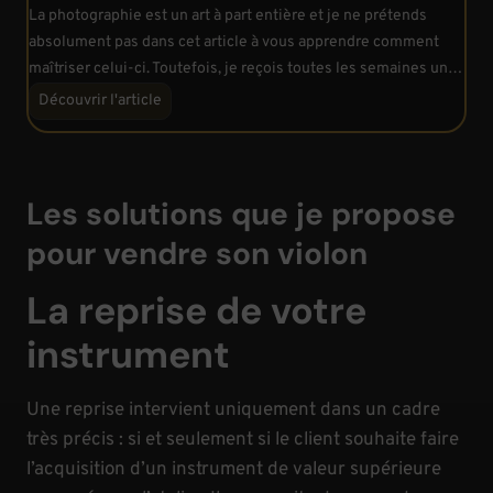
La photographie est un art à part entière et je ne prétends
absolument pas dans cet article à vous apprendre comment
maîtriser celui-ci. Toutefois, je reçois toutes les semaines un…
C
Découvrir l'article
o
m
m
Les solutions que je propose
e
n
pour vendre son violon
t
p
La reprise de votre
h
o
instrument
t
o
Une reprise intervient uniquement dans un cadre
g
très précis : si et seulement si le client souhaite faire
r
l’acquisition d’un instrument de valeur supérieure
a