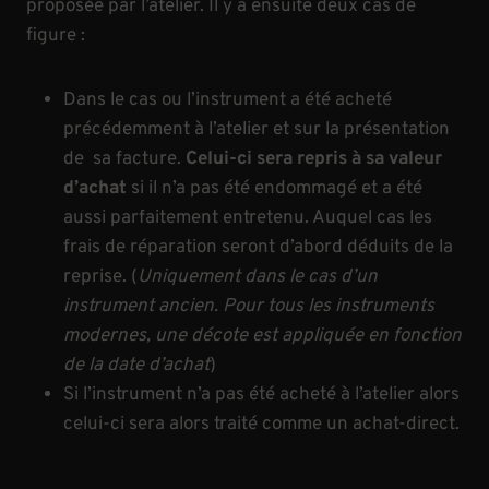
p
proposée par l’atelier. Il y a ensuite deux cas de
h
figure :
i
e
Dans le cas ou l’instrument a été acheté
r
précédemment à l’atelier et sur la présentation
s
de sa facture.
Celui-ci sera repris à sa valeur
o
d’achat
si il n’a pas été endommagé et a été
n
v
aussi parfaitement entretenu. Auquel cas les
i
frais de réparation seront d’abord déduits de la
o
reprise. (
Uniquement dans le cas d’un
l
instrument ancien. Pour tous les instruments
o
modernes, une décote est appliquée en fonction
n
de la date d’achat
)
e
Si l’instrument n’a pas été acheté à l’atelier alors
t
celui-ci sera alors traité comme un achat-direct.
s
o
n