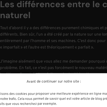
Les différences entre le 
naturel
Tout d’abord il y a des différences purement chimiques et 
différents. Bien sûr, l’un a été créé par la nature sur une l
entièrement par l’homme et ses machines. C’est donc pour c
« imparfait » et l’autre est théoriquement « parfait ».
J’imagine aisément que vous allez me demander pourquoi 
problème. En fait, ce n’est pas forcément le nouveau matér
traditionnelle qui s’est parfaitement adapté à cette « non-pe
un léger travail d’adaptation à réaliser et je vais vous prés
Avant de continuer sur notre site :
lisons des cookies pour proposer une meilleure expérience en ligne ma
notre trafic. Cela nous permet de savoir quel est votre article de blog pr
uits que vous recherchez par exemple.