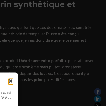
crin synthétique et
physiques qui font que ces deux matériaux sont très
ongue période de temps, et l’autre a été conçu
ela que que je vais donc dire que le premier est
un produit
théoriquement « parfait »
pourrait poser
iau qui pose problème mais plutôt l’archèterie
rfection » depuis des lustres. C’est pourquoi il y a
enter ci-dessous les principales différences.
is aussi
éféré ou