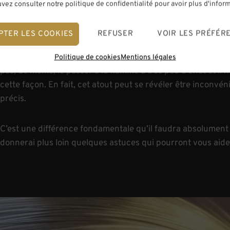
vez consulter notre politique de confidentialité pour avoir plus d'infor
L’élasticité
PTER LES COOKIES
REFUSER
VOIR LES PRÉFÉR
Premier avantage du crin Coruss, il est ultra-stable. C’est à d
tension quelque temps :
il ne bouge plus
. C’est à dire que 
Politique de cookies
Mentions légales
pas, de même, le passer à la flamme a très peu d’effet et il
cette façon. En fait, cet atout peut se révéler être inconvé
précis.
C’est une différence fondamentale qu’il faudra absolumen
donnerai plus loin quelques astuces qui pourront vous aide