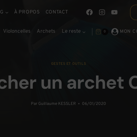
OG
À PROPOS
CONTACT
Violoncelles
Archets
Le reste
MON C
0
GESTES ET OUTILS
her un archet 
Par
Guillaume KESSLER
06/01/2020