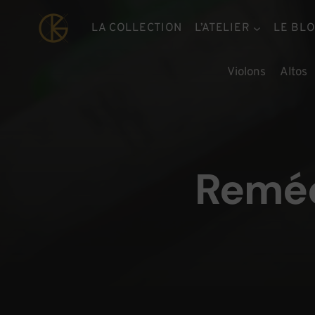
Aller
au
LA COLLECTION
L’ATELIER
LE BL
contenu
Violons
Altos
Reméc