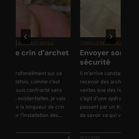
IE
|
GESTES ET OUTILS
CONSEILS DE LUTHIER
|
GESTES ET O
de crin d’archet
Envoyer son archet
sécurité
ir profondément sur ce
Il m’arrive constamment d’exp
utefois, comme c’est
recevoir des archets, autant 
je suis confronté sans
ventes que des reméchages. É
 existentielles, je vais
s’agit d’une opération délicat
 de la longueur de crin
passant par un transporteur, il 
r l’installation des...
de savoir ce qui va arriver à ce
19/07/2026