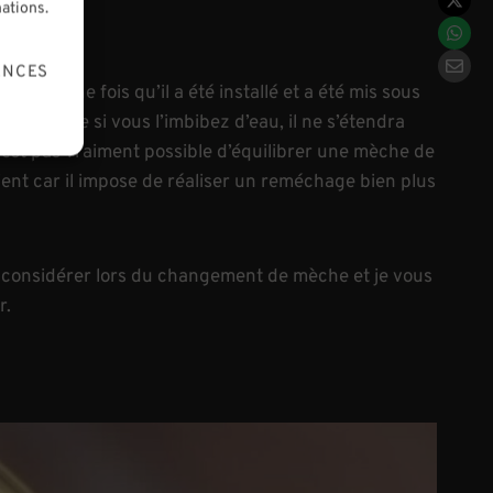
mations.
ENCES
ire qu’une fois qu’il a été installé et a été mis sous
peu importe si vous l’imbibez d’eau, il ne s’étendra
 n’est pas vraiment possible d’équilibrer une mèche de
nient car il impose de réaliser un reméchage bien plus
t considérer lors du changement de mèche et je vous
r.