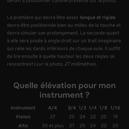
seront à positionner comme présenté sur la photo.
La première qui devra être assez
longue et rigide
devra être positionnée bien au milieu de la touche et
devra simuler son prolongement. La seconde quant
à elle sera posée à angle droit sur un trait imaginaire
qui relie les dards intérieurs de chaque ouïe. Il suffit
de lire ensuite à quelle hauteur les deux règles se
rencontrent (
sur la photo, 27 millimètres
).
Quelle élévation pour mon
instrument ?
Instrument
4/4
3/4
1/2
1/4
1/8
1/16
Violon
27
25
24
22
20
19
Alto
30 et plus
27
25
24
22
20