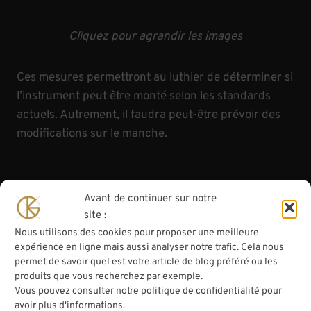
Cliquez pour agrandir les images
Ces mesures permettront au luthier de déterminer si
l’instrument peut être monté selon les standards
actuels. Autrement, il faudra peut-être prévoir des
modifications sur le manche.
Comment mesurer
Avant de continuer sur notre
l’élévation de mon
site :
Nous utilisons des cookies pour proposer une meilleure
violon
expérience en ligne mais aussi analyser notre trafic. Cela nous
permet de savoir quel est votre article de blog préféré ou les
produits que vous recherchez par exemple.
L’
élévati
Vous pouvez consulter notre politique de confidentialité pour
on
de
avoir plus d'informations.