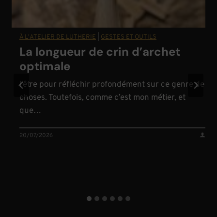
CONSEILS DE LUTHIER
|
GESTES ET OUTILS
Envoyer son archet en toute
sécurité
Il m’arrive constamment d’expédier et de recevoir
des archets, autant pour des ventes que des
reméchages….
19/07/2026
2