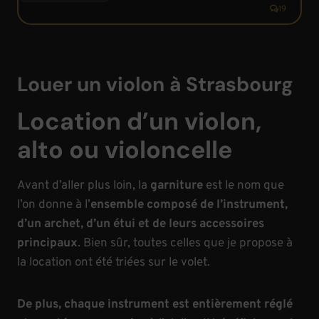
’
19
a
r
t
d
Louer un violon à Strasbourg
’
a
Location d’un violon,
c
alto ou violoncelle
c
o
r
Avant d’aller plus loin, la
garniture
est le nom que
d
l’on donne à l’
ensemble composé de l’instrument,
e
d’un archet, d’un étui et de leurs accessoires
r
principaux
. Bien sûr, toutes celles que je propose à
s
la location ont été triées sur le volet.
o
n
v
De plus, chaque instrument est entièrement réglé
i