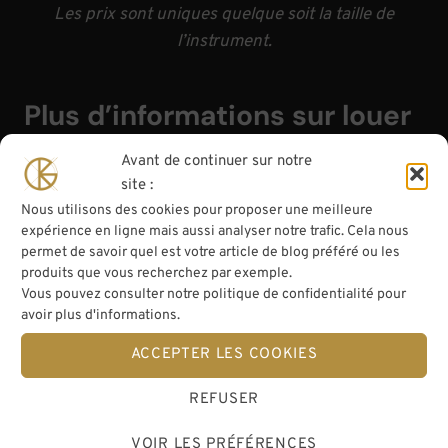
Les prix sont uniques quelque soit la taille de
l’instrument.
Plus d’informations sur louer
un violon à Strasbourg
Avant de continuer sur notre
site :
Un instrument adapté à
Nous utilisons des cookies pour proposer une meilleure
sa taille
expérience en ligne mais aussi analyser notre trafic. Cela nous
permet de savoir quel est votre article de blog préféré ou les
produits que vous recherchez par exemple.
Afin de satisfaire les musiciens de tous âges, de
Vous pouvez consulter notre politique de confidentialité pour
avoir plus d'informations.
nombreuses tailles de
violons
,
altos
et
violoncelles
sont disponibles, du seizième (
1/16
– à partir de 2
ACCEPTER LES COOKIES
ans
) jusqu’à l’entier (
4/4
–
à partir de 13 ans
). Si
REFUSER
vous ne savez pas quelle taille d’instrument louer
pour vous ou votre enfant, consultez ce
guide des
VOIR LES PRÉFÉRENCES