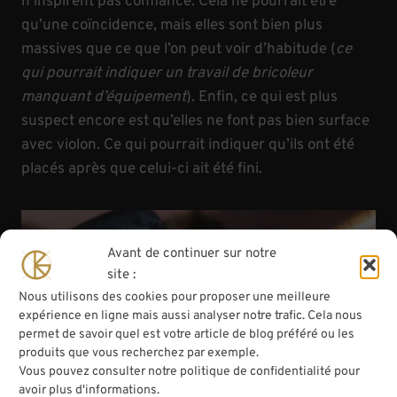
n’inspirent pas confiance. Cela ne pourrait être
qu’une coïncidence, mais elles sont bien plus
massives que ce que l’on peut voir d’habitude (
ce
qui pourrait indiquer un travail de bricoleur
manquant d’équipement
). Enfin, ce qui est plus
suspect encore est qu’elles ne font pas bien surface
avec violon. Ce qui pourrait indiquer qu’ils ont été
placés après que celui-ci ait été fini.
Avant de continuer sur notre
site :
Nous utilisons des cookies pour proposer une meilleure
expérience en ligne mais aussi analyser notre trafic. Cela nous
permet de savoir quel est votre article de blog préféré ou les
produits que vous recherchez par exemple.
Vous pouvez consulter notre politique de confidentialité pour
avoir plus d'informations.