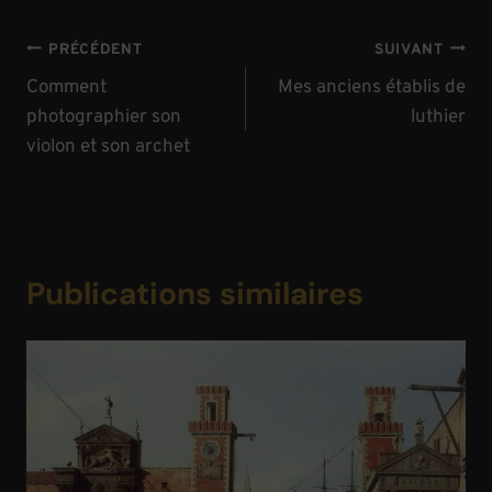
Navigation
PRÉCÉDENT
SUIVANT
de
Comment
Mes anciens établis de
photographier son
luthier
l’article
violon et son archet
Publications similaires