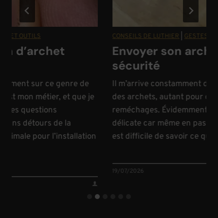
UTILS
CONSEILS DE LUTHIER
|
GESTES ET OUTILS
’archet
Envoyer son archet en
sécurité
nt sur ce genre de
Il m’arrive constamment d’expédier 
n métier, et que je
des archets, autant pour des vente
questions
reméchages. Évidemment, il s’agit 
 détours de la
délicate car même en passant par un
 pour l’installation
est difficile de savoir ce qui va arriv
19/07/2026