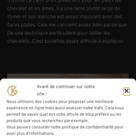
J’utilise ce canif principalement pour les pieds de
chevalet et les âmes. Il a une lame plutôt large de
15mm et son manche est assez imposant avec des
faces plates. Cela me convient assez bien parce que
j’ai une technique particulière pour tailler les
chevalets. C’est toutefois assez difficile à expliquer.
Avant de continuer sur notre
site :
Nous utilisons des cookies pour proposer une meilleure
expérience en ligne mais aussi analyser notre trafic. Cela nous
permet de savoir quel est votre article de blog préféré ou les
produits que vous recherchez par exemple.
Vous pouvez consulter notre politique de confidentialité pour
avoir plus d'informations.